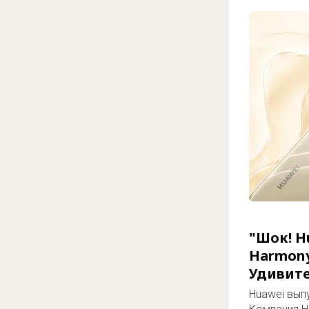
"Шок! H
Harmony
Удивит
Huawei вып