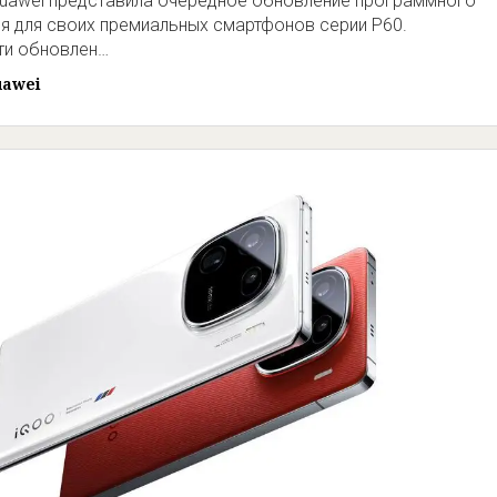
uawei представила очередное обновление программного
я для своих премиальных смартфонов серии P60.
ти обновлен…
uawei