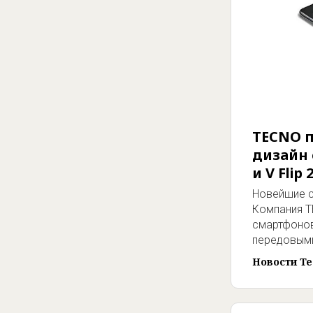
TECNO п
дизайн 
и V Flip 2
Новейшие с
Компания T
смартфонов
передовым
Новости Te