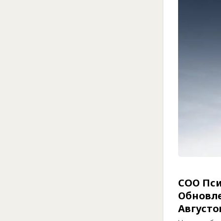
COО Пси
Обновле
Августо