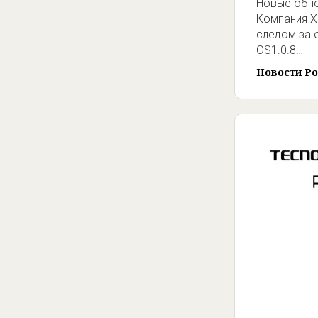
Новые обно
Компания X
следом за 
OS1.0.8…
Новости Po